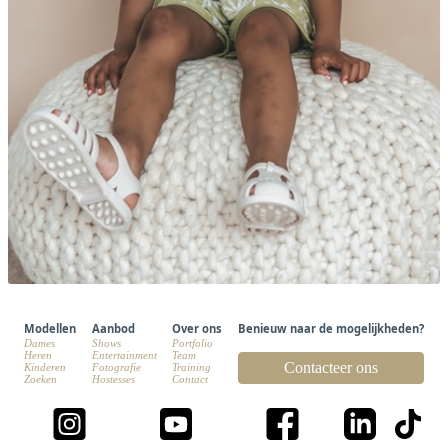
Modellen
Aanbod
Over ons
Benieuw naar de mogelijkheden?
Dames
Shows
Portfolio
Heren
Entertainment
Team
Contacteer ons
Kinderen
Fotografie
Training
Zoeken
Hostesses
Contact