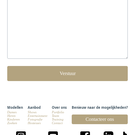
Modellen
Aanbod
Over ons
Benieuw naar de mogelijkheden?
Dames
Shows
Portfolio
Heren
Entertainment
Team
Contacteer ons
Kinderen
Fotografie
Training
Zoeken
Hostesses
Contact