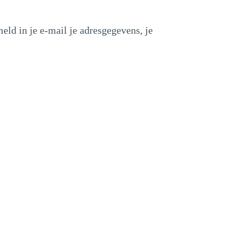
eld in je e-mail je adresgegevens, je