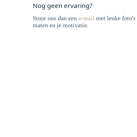
Nog geen ervaring?
Stuur ons dan een
e-mail
met leuke foto's 
maten en je motivatie.