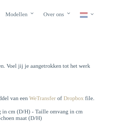
Modellen
Over ons
. Voel jij je aangetrokken tot het werk
iddel van een
WeTransfer
of
Dropbox
file.
g in cm (D/H) - Taille omvang in cm
 Schoen maat (D/H)