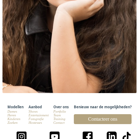
Modellen
Aanbod
Over ons
Benieuw naar de mogelijkheden?
Dames
Shows
Portfolio
Heren
Entertainment
Team
Contacteer ons
Kinderen
Fotografie
Training
Zoeken
Hostesses
Contact