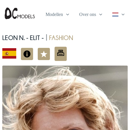
Modellen
Over ons
Leon N. - elit -
fashion
|