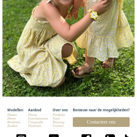
Modellen
Aanbod
Over ons
Benieuw naar de mogelijkheden?
Dames
Shows
Portfolio
Heren
Entertainment
Team
Contacteer ons
Kinderen
Fotografie
Training
Zoeken
Hostesses
Contact