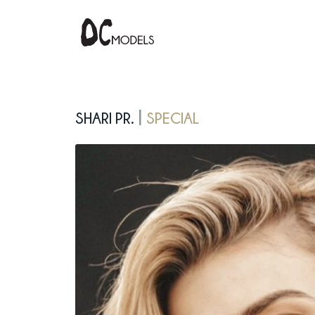
Shari Pr.
Special
|