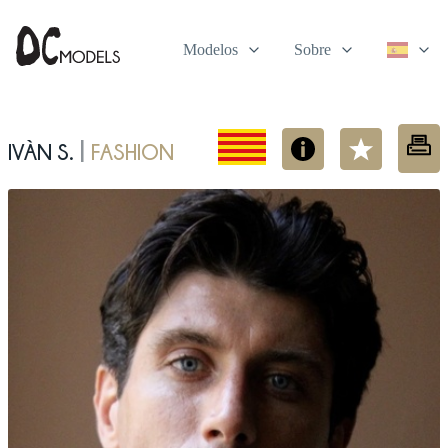
Modelos
Sobre
Ivàn S.
Fashion
|