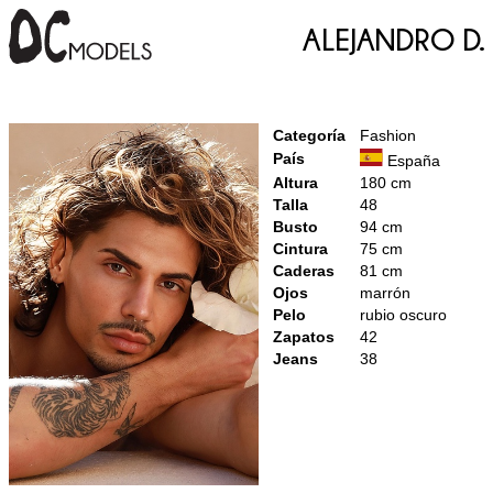
Alejandro D.
Categoría
Fashion
País
España
Altura
180 cm
Talla
48
Busto
94 cm
Cintura
75 cm
Caderas
81 cm
Ojos
marrón
Pelo
rubio oscuro
Zapatos
42
Jeans
38