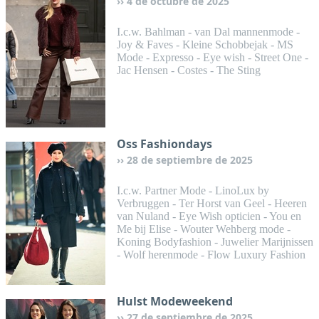
4 de octubre de 2025
I.c.w. Bahlman - van Dal mannenmode -
Joy & Faves - Kleine Schobbejak - MS
Mode - Expresso - Eye wish - Street One -
Jac Hensen - Costes - The Sting
Oss Fashiondays
28 de septiembre de 2025
I.c.w. Partner Mode - LinoLux by
Verbruggen - Ter Horst van Geel - Heeren
van Nuland - Eye Wish opticien - You en
Me bij Elise - Wouter Wehberg mode -
Koning Bodyfashion - Juwelier Marijnissen
- Wolf herenmode - Flow Luxury Fashion
Hulst Modeweekend
27 de septiembre de 2025