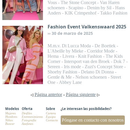
Vous - The Stone Concept - Van Haren
schoenen - Scapino - Denim by Sil - Hans
Anders - KIK Crimpenhof - Takko Fashion
Fashion Event Valkenswaard 2025
30 de marzo de 2025
M.m.v. Di Lucca Moda - De Boetiek -
L'Abeille by Mieke - Corridor Mode -
Hema - Livera - Knit Fashion - The Kids
Corner - Intersport van den Broek - Dok 7 -
Sereen - Iris mode - Zuzi's Concept Store -
Shoeby Fashion - Delano Di Donna -
Gentle & Me - Nelson schoenen - Street
One - Abbey Lane
Página anterior
-
Página siguiente
◁
▷
Modelos
Oferta
Sobre
¿Le interesan las posibilidades?
Mujeres
Desfiles
Cartera
Hombres
Entretenimiento
Equipo
Póngase en contacto con nosotros
Niños
Fotografía
Contacto
Buscar
Azafatas