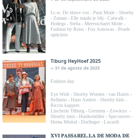
I.c.w. De sluwe vos - Puur Mode - Shoeby
- Zaman - Elle maakt je blij - Catwalk -
Hotlegs - Steba - Meersschaert Mode -
Fashion by Reiss - Fox Autowas - Pearle
opticiens
Tiburg HeyHoef 2025
31 de agosto de 2025
Fashion day
Eye Wish - Shoeby Women - van Haren -
Bellamo - Hans Anders - Shoeby kids -
Riccio kappers
Lincherie Tilburg - Gremmy - Zowiezo -
Shoeby men - Hunkemöller - Specsavers -
Hema Mistral - Durlinger - Lucardi
𝐗𝐕𝐈 𝐏𝐀𝐒𝐒𝐀𝐑𝐄𝐋.𝐋𝐀 𝐃𝐄 𝐌𝐎𝐃𝐀 𝐃𝐄