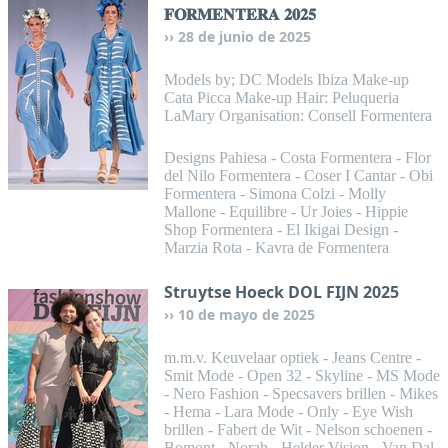
𝐅𝐎𝐑𝐌𝐄𝐍𝐓𝐄𝐑𝐀 𝟐𝟎𝟐𝟓
28 de junio de 2025
Models by; DC Models Ibiza Make-up
Cata Picca Make-up Hair: Peluqueria
LaMary Organisation: Consell Formentera
Designs Pahiesa - Costa Formentera - Flor
del Nilo Formentera - Coser I Cantar - Obi
Formentera - Simona Colzi - Molly
Mallone - Equilibre - Ur Joies - Hippie
Shop Formentera - El Ikigai Design -
Marzia Rota - Kavra de Formentera
Struytse Hoeck DOL FIJN 2025
10 de mayo de 2025
m.m.v. Keuvelaar optiek - Jeans Centre -
Smit Mode - Open 32 - Skyline - MS Mode
- Nero Fashion - Specsavers brillen - Mikes
- Hema - Lara Mode - Only - Eye Wish
brillen - Fabert de Wit - Nelson schoenen -
Bomont - Norah - Helder Vision - Van Dal